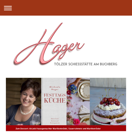
Zum Dessert: Ab jetzt hausgemachter Marillenknödel, Sauerrahmeis und Marillenröster