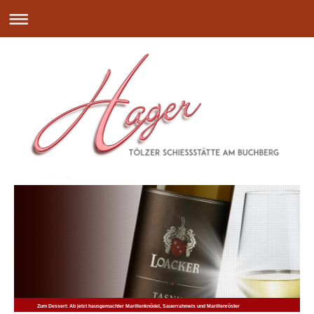
Zum Dessert: Ab jetzt hausgemachter Marillenknödel, Sauerrahmeis und Marillenröster