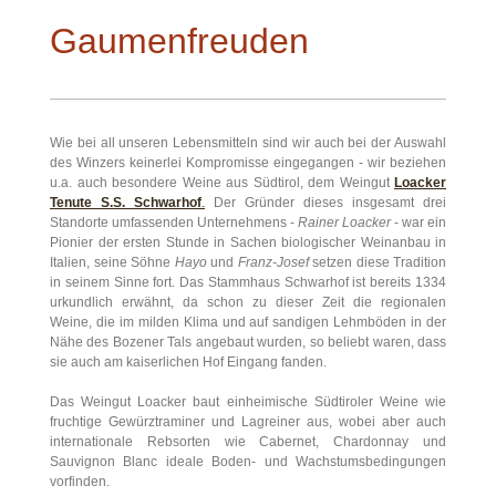
Gaumenfreuden
Wie bei all unseren Lebensmitteln sind wir auch bei der Auswahl
des Winzers keinerlei Kompromisse eingegangen - wir beziehen
u.a. auch besondere Weine aus Südtirol, dem Weingut
Loacker
Tenute S.S. Schwarhof
.
Der Gründer dieses insgesamt drei
Standorte umfassenden Unternehmens -
Rainer Loacker
- war ein
Pionier der ersten Stunde in Sachen biologischer Weinanbau in
Italien, seine Söhne
Hayo
und
Franz-Josef
setzen diese Tradition
in seinem Sinne fort. Das Stammhaus Schwarhof ist bereits 1334
urkundlich erwähnt, da schon zu dieser Zeit die regionalen
Weine, die im milden Klima und auf sandigen Lehmböden in der
Nähe des Bozener Tals angebaut wurden, so beliebt waren, dass
sie auch am kaiserlichen Hof Eingang fanden.
Das Weingut Loacker baut einheimische Südtiroler Weine wie
fruchtige Gewürztraminer und Lagreiner aus, wobei aber auch
internationale Rebsorten wie Cabernet, Chardonnay und
Sauvignon Blanc ideale Boden- und Wachstumsbedingungen
vorfinden.